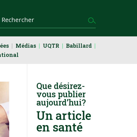
dées
Médias
UQTR
Babillard
ational
Que désirez-
vous publier
aujourd’hui?
Un article
en santé