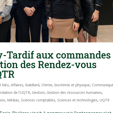
y-Tardif aux commandes
ition des Rendez-vous
UQTR
il Néo
,
Affaires
,
Babillard
,
Chimie, biochimie et physique
,
Communiqu
ndation de l'UQTR
,
Gestion
,
Gestion des ressources humaines
,
ion
,
Médias
,
Sciences comptables
,
Sciences et technologies
,
UQTR