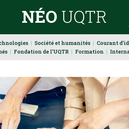
NÉO
UQTR
echnologies
Société et humanités
Courant d’i
més
Fondation de l’UQTR
Formation
Intern