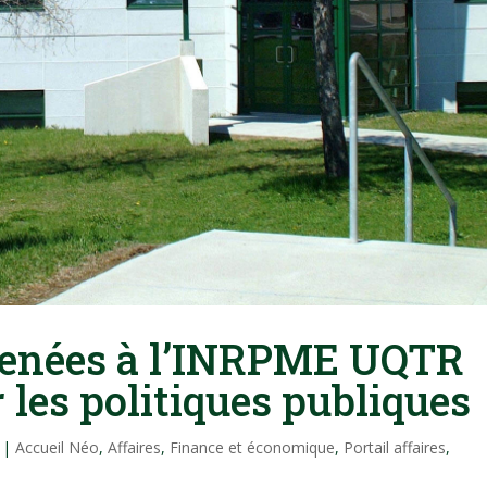
menées à l’INRPME UQTR
 les politiques publiques
|
Accueil Néo
,
Affaires
,
Finance et économique
,
Portail affaires
,