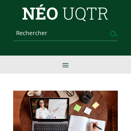
NÉO
UQTR