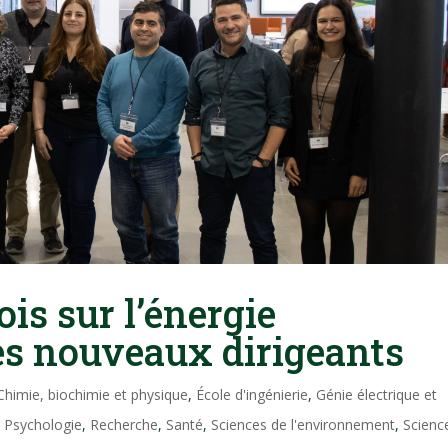
is sur l’énergie
 ses nouveaux dirigeants
Chimie, biochimie et physique
,
École d'ingénierie
,
Génie électrique et
,
Psychologie
,
Recherche
,
Santé
,
Sciences de l'environnement
,
Scienc