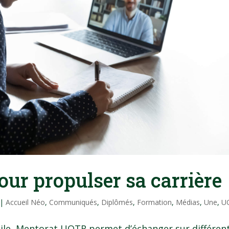
our propulser sa carrière
|
Accueil Néo
,
Communiqués
,
Diplômés
,
Formation
,
Médias
,
Une
,
U
bile, Mentorat UQTR permet d’échanger sur différen