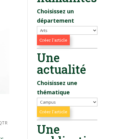
Choisissez un
département
Une
actualité
Choisissez une
thématique
QTR
Une
ts