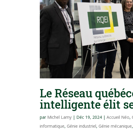
Le Réseau québéco
intelligente élit
par
Michel Lamy
|
Déc 19, 2024
|
Accueil Néo
,
informatique
,
Génie industriel
,
Génie mécanique