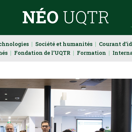
NÉO
UQTR
echnologies
Société et humanités
Courant d’i
més
Fondation de l’UQTR
Formation
Intern