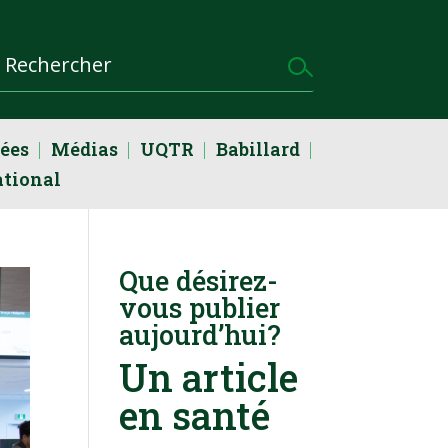
dées
Médias
UQTR
Babillard
ational
Que désirez-
vous publier
aujourd’hui?
Un article
en santé