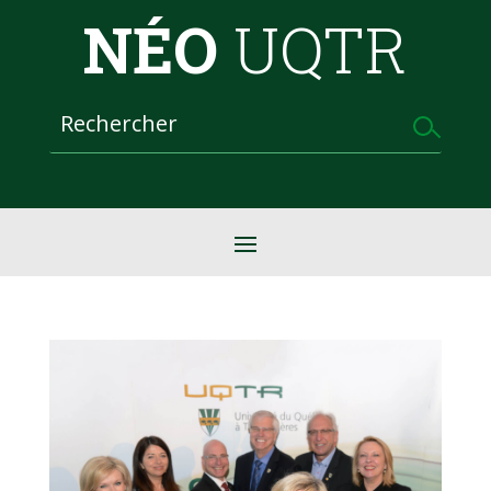
NÉO
UQTR