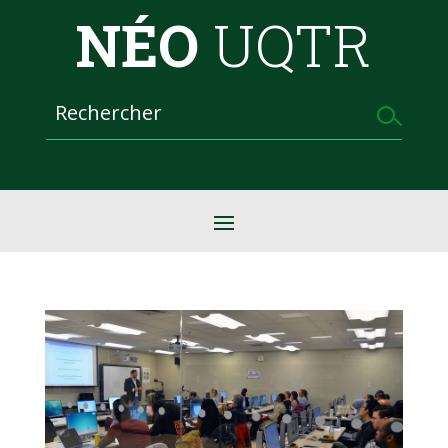
NÉO
UQTR