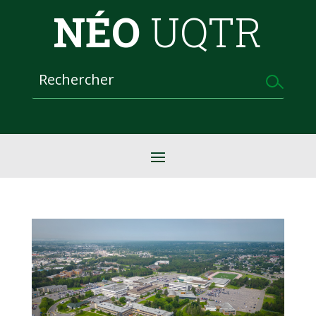
NÉO
UQTR