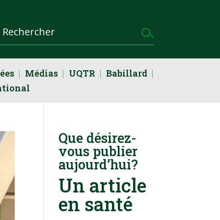
dées
Médias
UQTR
Babillard
ational
Que désirez-
vous publier
aujourd’hui?
Un article
en santé