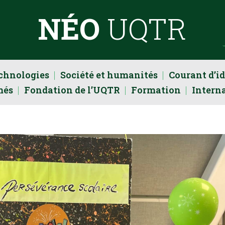
NÉO
UQTR
echnologies
Société et humanités
Courant d’i
més
Fondation de l’UQTR
Formation
Intern