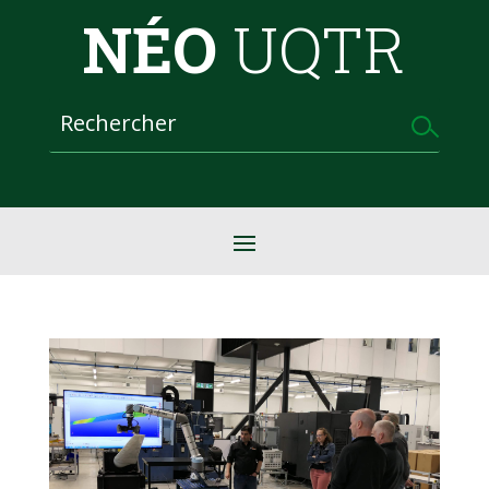
NÉO
UQTR