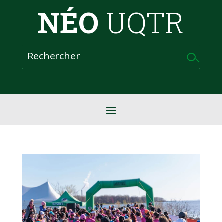
NÉO
UQTR