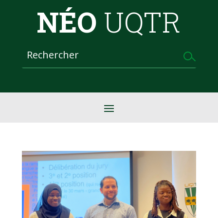
NÉO
UQTR