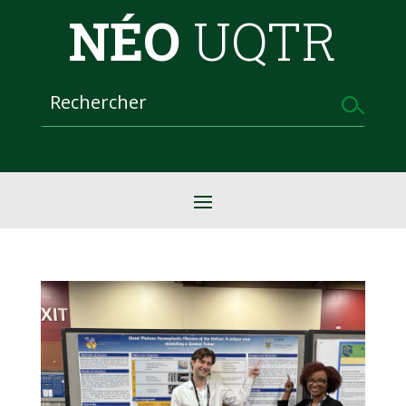
NÉO
UQTR