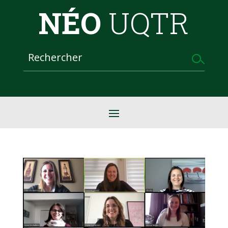
NÉO
UQTR