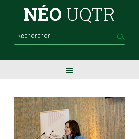
NÉO
UQTR