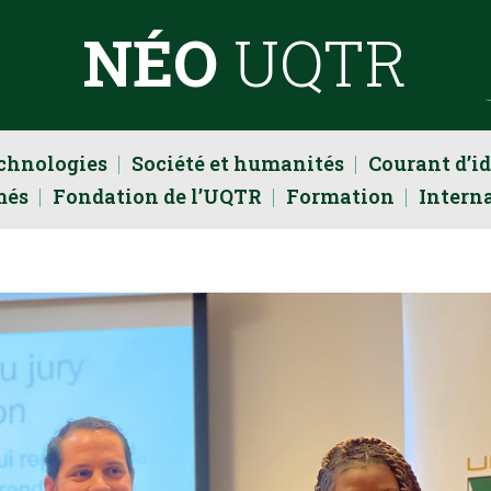
NÉO
UQTR
echnologies
Société et humanités
Courant d’i
més
Fondation de l’UQTR
Formation
Intern