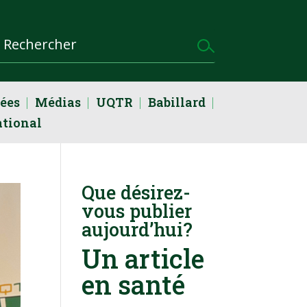
dées
Médias
UQTR
Babillard
ational
Que désirez-
vous publier
aujourd’hui?
Un article
en santé