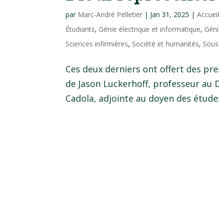
par
Marc-André Pelletier
|
Jan 31, 2025
|
Accuei
Étudiants
,
Génie électrique et informatique
,
Gén
Sciences infirmières
,
Société et humanités
,
Sous
Ces deux derniers ont offert des pr
de Jason Luckerhoff, professeur au 
Cadola, adjointe au doyen des études