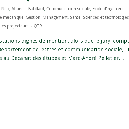
l Néo
,
Affaires
,
Babillard
,
Communication sociale
,
École d'ingénierie
,
ie mécanique
,
Gestion
,
Management
,
Santé
,
Sciences et technologie
 les projecteurs
,
UQTR
estations dignes de mention, alors que le jury, comp
Département de lettres et communication sociale, L
 au Décanat des études et Marc-André Pelletier,...