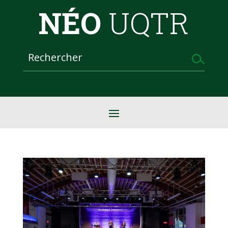
NÉO
UQTR