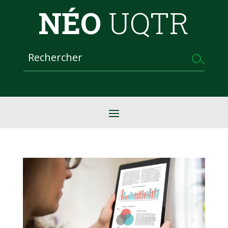
NÉO
UQTR