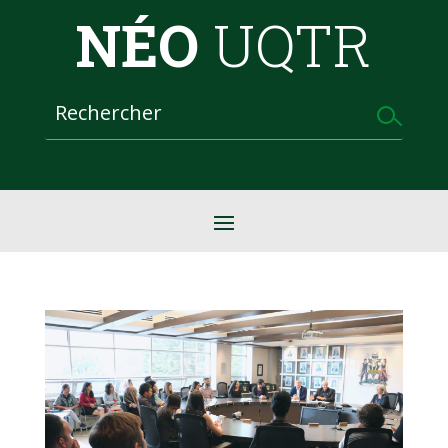
NÉO
UQTR