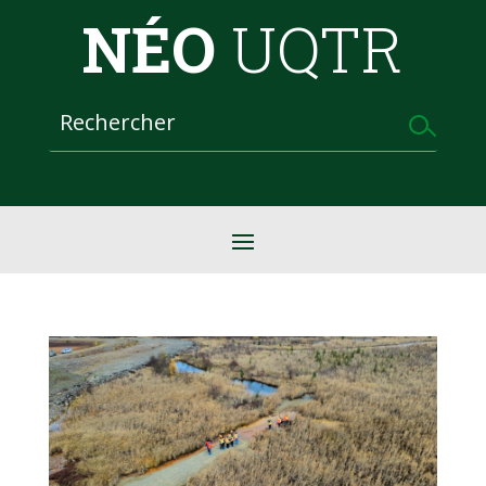
NÉO
UQTR