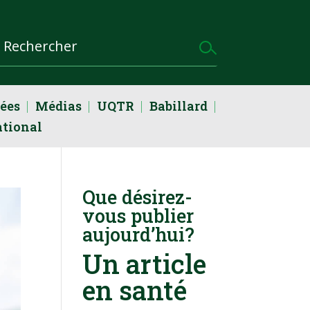
dées
Médias
UQTR
Babillard
ational
Que désirez-
vous publier
aujourd’hui?
Un article
en santé