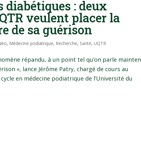
s diabétiques : deux
QTR veulent placer la
e de sa guérison
 Néo
,
Médecine podiatrique
,
Recherche
,
Santé
,
UQTR
nomène répandu, à un point tel qu’on parle mainte
rison », lance Jérôme Patry, chargé de cours au
ycle en médecine podiatrique de l’Université du