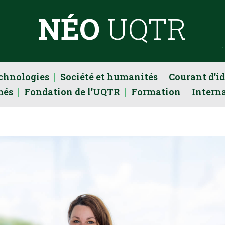
NÉO
UQTR
echnologies
Société et humanités
Courant d’i
més
Fondation de l’UQTR
Formation
Intern