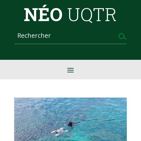
NÉO
UQTR