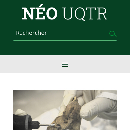
NÉO
UQTR