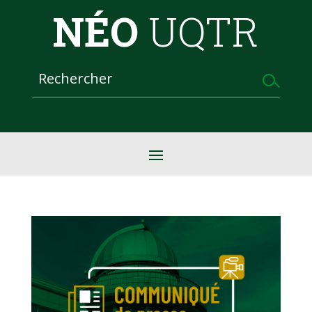
NÉO
UQTR