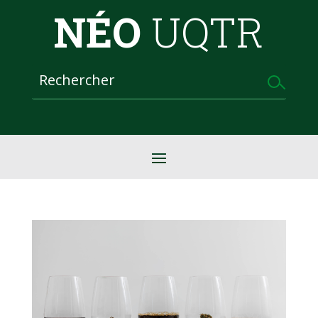
NÉO
UQTR