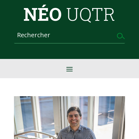
NÉO
UQTR