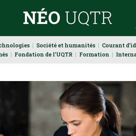
NÉO
UQTR
echnologies
Société et humanités
Courant d’i
més
Fondation de l’UQTR
Formation
Intern