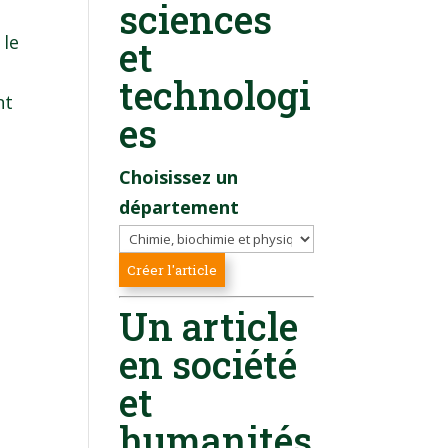
sciences
 le
et
technologi
nt
es
Choisissez un
département
Un article
en société
et
humanités