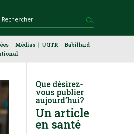
dées
Médias
UQTR
Babillard
ational
Que désirez-
vous publier
aujourd’hui?
Un article
en santé