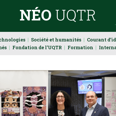
NÉO
UQTR
echnologies
Société et humanités
Courant d’i
més
Fondation de l’UQTR
Formation
Intern