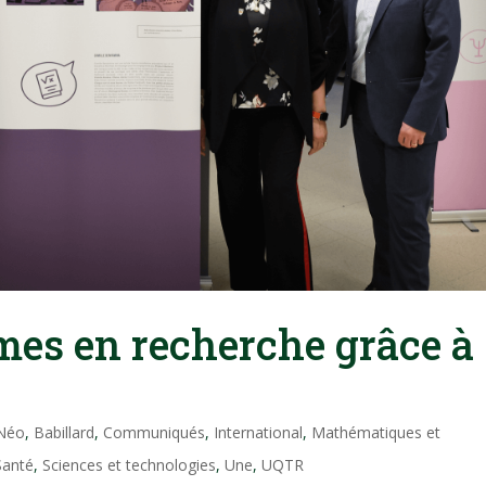
mes en recherche grâce à
e
 Néo
,
Babillard
,
Communiqués
,
International
,
Mathématiques et
Santé
,
Sciences et technologies
,
Une
,
UQTR