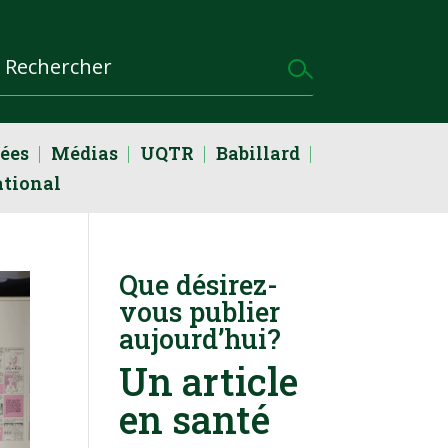
dées
Médias
UQTR
Babillard
ational
Que désirez-
vous publier
aujourd’hui?
Un article
en santé