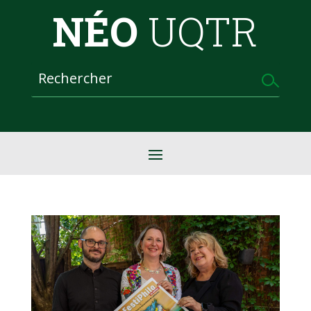
NÉO
UQTR