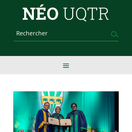
NÉO
UQTR