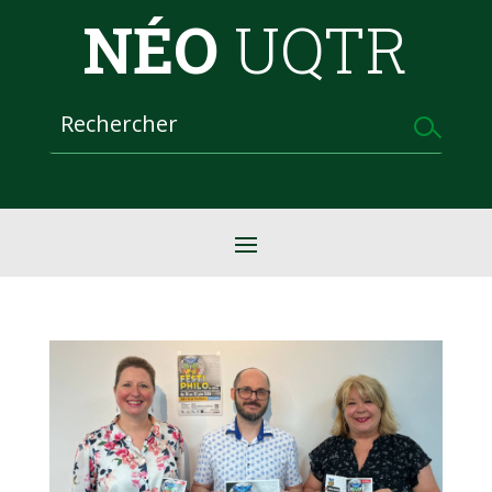
NÉO
UQTR