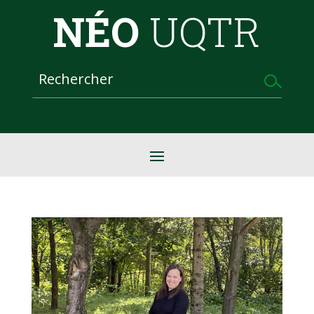
NÉO
UQTR