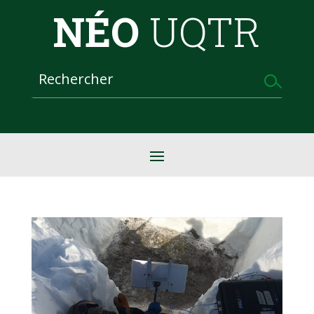
NÉO
UQTR