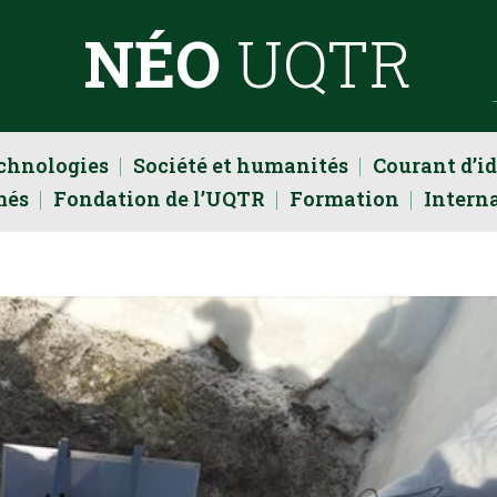
NÉO
UQTR
echnologies
Société et humanités
Courant d’i
més
Fondation de l’UQTR
Formation
Intern