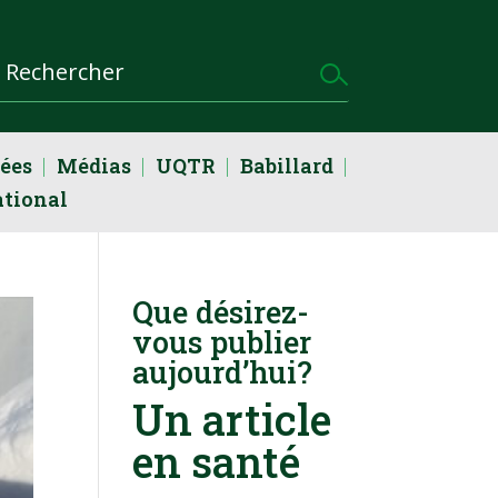
dées
Médias
UQTR
Babillard
ational
Que désirez-
vous publier
aujourd’hui?
Un article
en santé