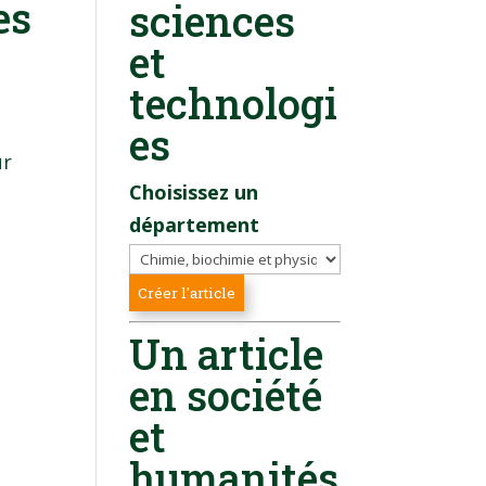
es
sciences
et
technologi
es
ur
Choisissez un
département
Un article
en société
et
humanités