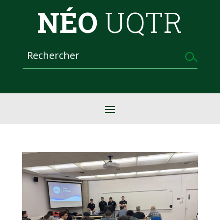
NÉO
UQTR