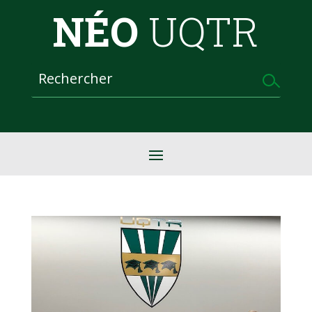
NÉO
UQTR