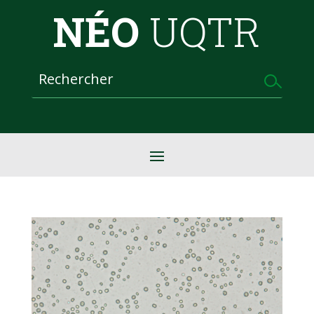
NÉO
UQTR