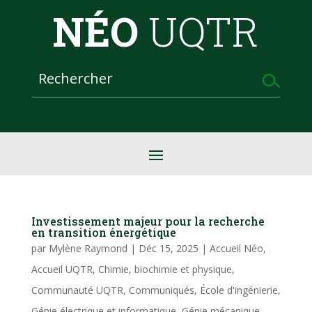
NÉO
UQTR
Investissement majeur pour la recherche
en transition énergétique
par
Mylène Raymond
|
Déc 15, 2025
|
Accueil Néo
,
Accueil UQTR
,
Chimie, biochimie et physique
,
Communauté UQTR
,
Communiqués
,
École d'ingénierie
,
Génie électrique et informatique
,
Génie mécanique
,