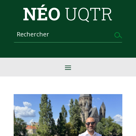
NÉO
UQTR