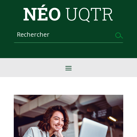
NÉO
UQTR