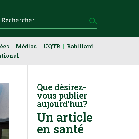
dées
Médias
UQTR
Babillard
ational
Que désirez-
vous publier
aujourd’hui?
Un article
en santé