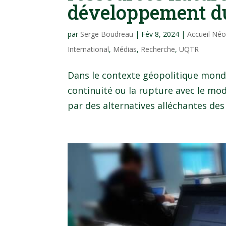
développement d
par
Serge Boudreau
|
Fév 8, 2024
|
Accueil Né
International
,
Médias
,
Recherche
,
UQTR
Dans le contexte géopolitique mondia
continuité ou la rupture avec le mo
par des alternatives alléchantes des 