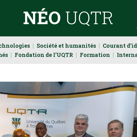
NÉO
UQTR
echnologies
Société et humanités
Courant d’i
més
Fondation de l’UQTR
Formation
Intern