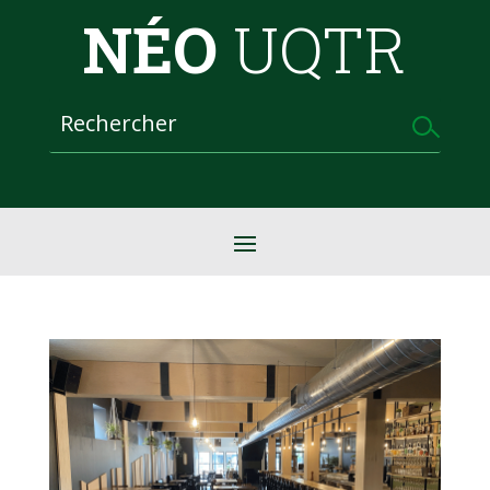
NÉO
UQTR