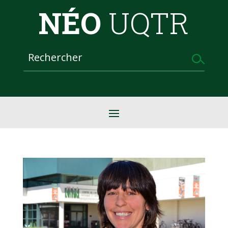
NÉO
UQTR