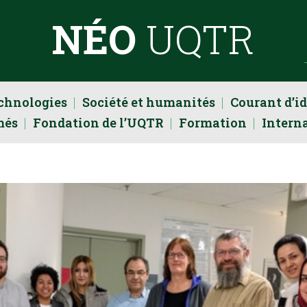
NÉO
UQTR
echnologies
Société et humanités
Courant d’i
més
Fondation de l’UQTR
Formation
Intern