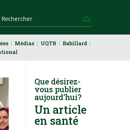
dées
Médias
UQTR
Babillard
ational
Que désirez-
vous publier
aujourd’hui?
Un article
en santé