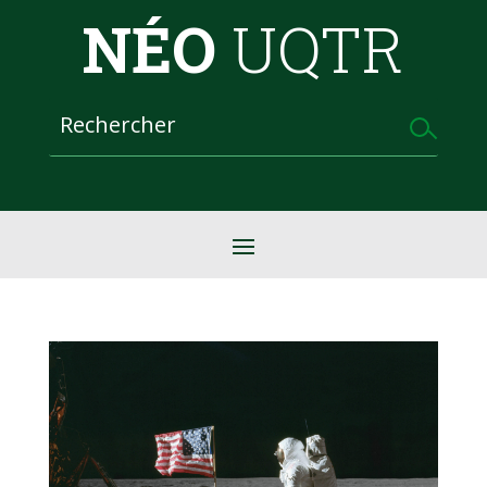
NÉO
UQTR