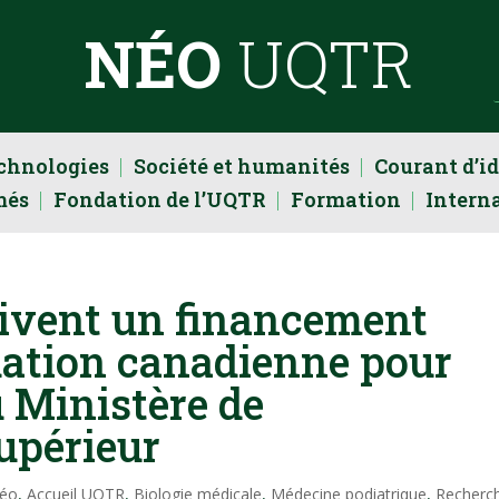
NÉO
UQTR
echnologies
Société et humanités
Courant d’i
més
Fondation de l’UQTR
Formation
Intern
oivent un financement
dation canadienne pour
u Ministère de
upérieur
Néo
,
Accueil UQTR
,
Biologie médicale
,
Médecine podiatrique
,
Recherc