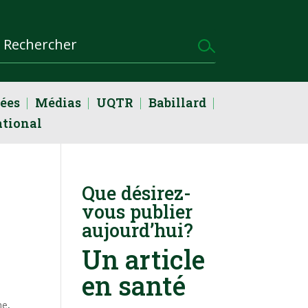
dées
Médias
UQTR
Babillard
ational
Que désirez-
vous publier
aujourd’hui?
Un article
en santé
he
,