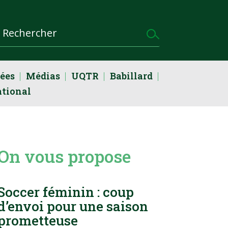
dées
Médias
UQTR
Babillard
ational
On vous propose
Soccer féminin : coup
d’envoi pour une saison
prometteuse