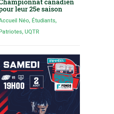
Championnat canadien
pour leur 25e saison
Accueil Néo
,
Étudiants
,
Patriotes
,
UQTR