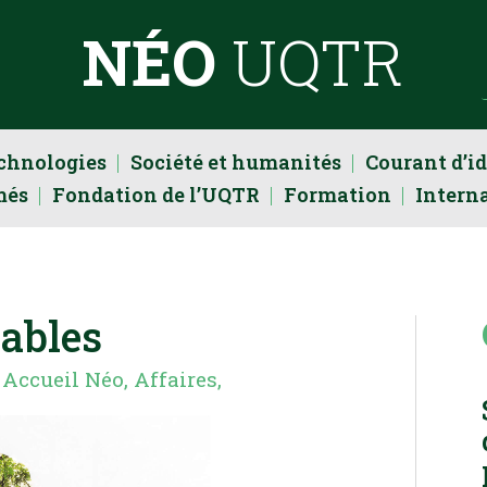
NÉO
UQTR
echnologies
Société et humanités
Courant d’i
més
Fondation de l’UQTR
Formation
Intern
ables
|
Accueil Néo
,
Affaires
,