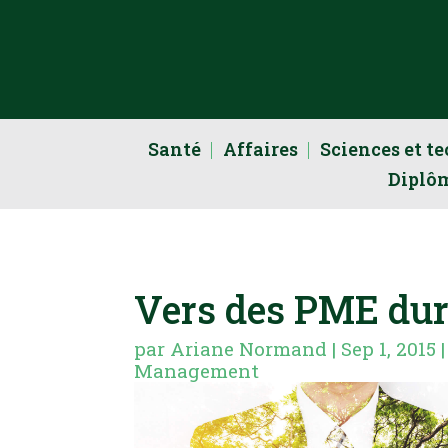
Santé
Affaires
Sciences et t
Diplô
Vers des PME dur
par
Ariane Normand
|
Sep 1, 2015
Management