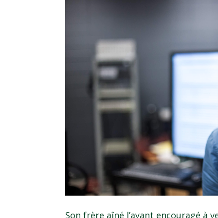
Son frère aîné l’ayant encouragé à ven