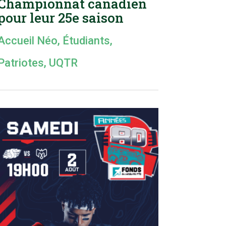
Championnat canadien
pour leur 25e saison
Accueil Néo
,
Étudiants
,
Patriotes
,
UQTR