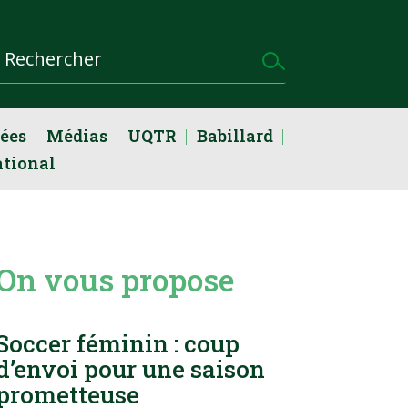
dées
Médias
UQTR
Babillard
ational
On vous propose
Soccer féminin : coup
d’envoi pour une saison
prometteuse