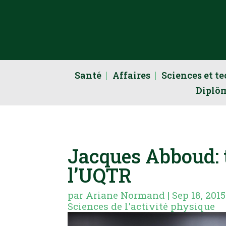
Santé
Affaires
Sciences et t
Diplô
Jacques Abboud: t
l’UQTR
par
Ariane Normand
|
Sep 18, 2015
Sciences de l'activité physique