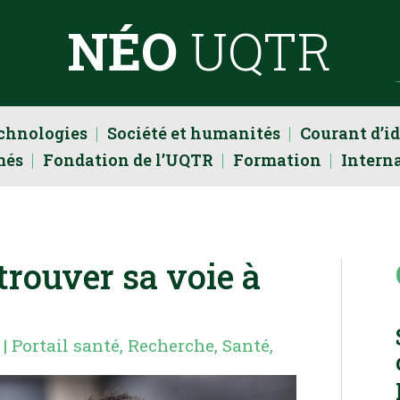
NÉO
UQTR
echnologies
Société et humanités
Courant d’i
més
Fondation de l’UQTR
Formation
Intern
rouver sa voie à
|
Portail santé
,
Recherche
,
Santé
,