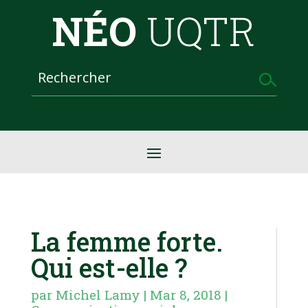
NÉO
UQTR
La femme forte.
Qui est-elle ?
par
Michel Lamy
|
Mar 8, 2018
|