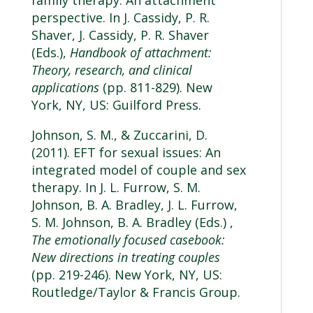
family therapy: An attachment
perspective. In J. Cassidy, P. R.
Shaver, J. Cassidy, P. R. Shaver
(Eds.),
Handbook of attachment:
Theory, research, and clinical
applications
(pp. 811-829). New
York, NY, US: Guilford Press.
Johnson, S. M., & Zuccarini, D.
(2011). EFT for sexual issues: An
integrated model of couple and sex
therapy. In J. L. Furrow, S. M.
Johnson, B. A. Bradley, J. L. Furrow,
S. M. Johnson, B. A. Bradley (Eds.) ,
The emotionally focused casebook:
New directions in treating couples
(pp. 219-246). New York, NY, US:
Routledge/Taylor & Francis Group.