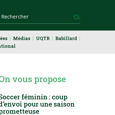
dées
Médias
UQTR
Babillard
ational
On vous propose
Soccer féminin : coup
d’envoi pour une saison
prometteuse