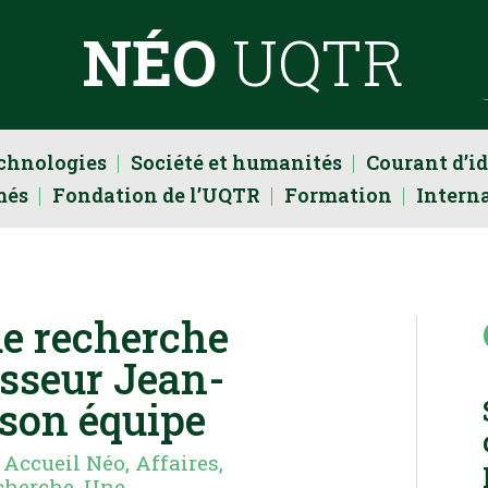
NÉO
UQTR
echnologies
Société et humanités
Courant d’i
més
Fondation de l’UQTR
Formation
Intern
e recherche
esseur Jean-
 son équipe
|
Accueil Néo
,
Affaires
,
cherche
,
Une