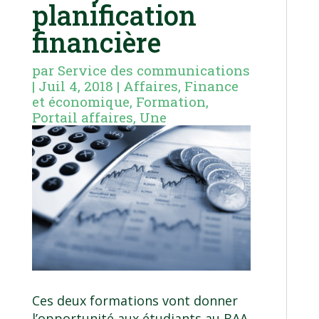
planification
financière
par
Service des communications
|
Juil 4, 2018
|
Affaires
,
Finance
et économique
,
Formation
,
Portail affaires
,
Une
Ces deux formations vont donner
l’opportunité aux étudiants au BAA